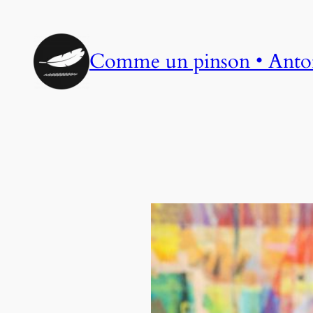
Aller
au
contenu
Comme un pinson • Anto