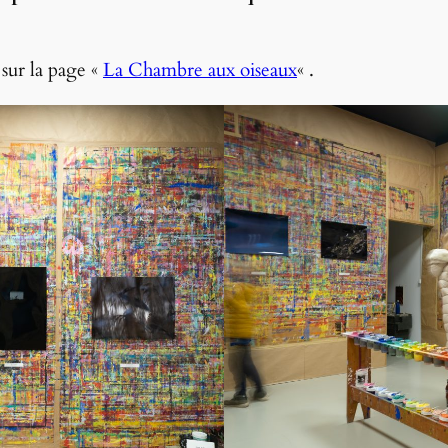
 sur la page «
La Chambre aux oiseaux
« .