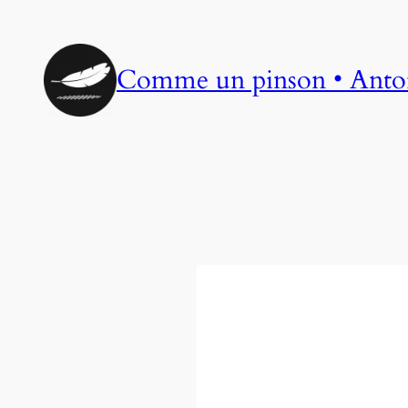
Aller
au
contenu
Comme un pinson • Anto