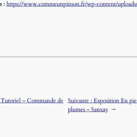
n :
https://www.commeunpinson.fr/wp-content/uploads/
:
Tutoriel – Commande de
Suivante :
Exposition En pie
plumes – Sanxay
→