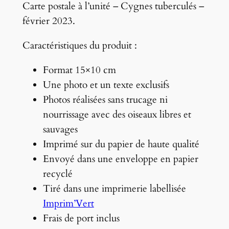
é
Carte postale à l’unité – Cygnes tuberculés –
d
février 2023.
e
Caractéristiques du produit :
C
a
Format 15×10 cm
r
Une photo et un texte exclusifs
t
Photos réalisées sans trucage ni
e
nourrissage avec des oiseaux libres et
p
sauvages
o
Imprimé sur du papier de haute qualité
s
Envoyé dans une enveloppe en papier
t
recyclé
a
Tiré dans une imprimerie labellisée
l
Imprim’Vert
e
Frais de port inclus
–