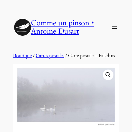
Aller
au
Comme un pinson •
contenu
Antoine Dusart
Boutique
/
Cartes postales
/ Carte postale – Paladins