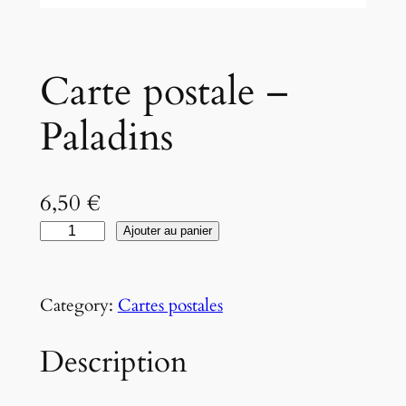
Carte postale –
Paladins
6,50
€
q
Ajouter au panier
u
a
Category:
Cartes postales
n
t
Description
i
t