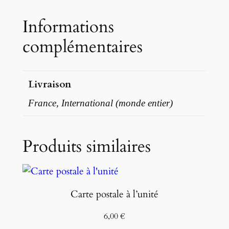
P
Informations
a
complémentaires
l
a
d
Livraison
i
n
France, International (monde entier)
s
Produits similaires
Carte postale à l’unité
6,00
€