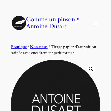
Aller
au
Comme un pinson •
contenu
Antoine Dusart
Boutique
/
Non classé
/ Tirage papier d’art finition
satinée avec encadrement petit format