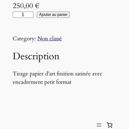
250,00
€
q
Ajouter au panier
u
a
Category:
Non classé
n
t
Description
i
t
é
Tirage papier d’art finition satinée avec
d
encadrement petit format
e
T
i
r
a