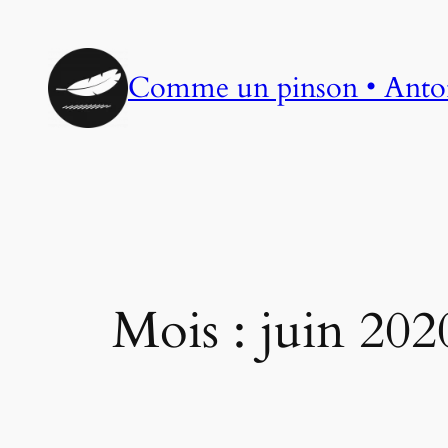
Aller
au
contenu
Comme un pinson • Anto
Mois :
juin 202