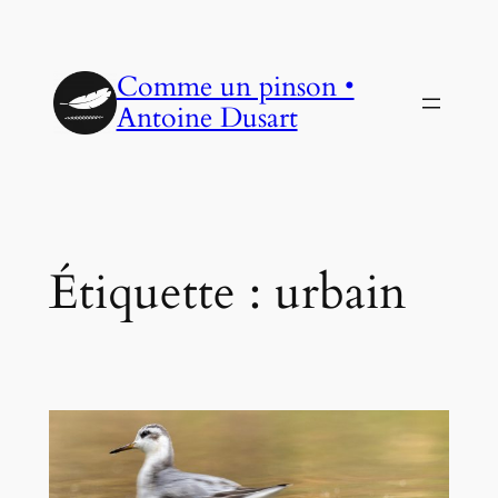
Aller
au
Comme un pinson •
contenu
Antoine Dusart
Étiquette :
urbain