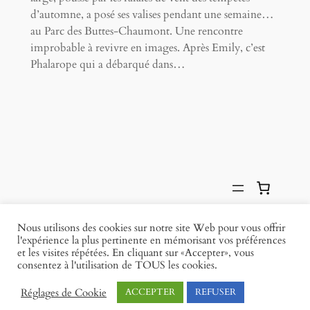
d’automne, a posé ses valises pendant une semaine…
au Parc des Buttes-Chaumont. Une rencontre
improbable à revivre en images. Après Emily, c’est
Phalarope qui a débarqué dans…
Photographe d'oiseaux •
Facebook
Nous utilisons des cookies sur notre site Web pour vous offrir
Histoires de plumes
Instagram
l'expérience la plus pertinente en mémorisant vos préférences
et les visites répétées. En cliquant sur «Accepter», vous
consentez à l'utilisation de TOUS les cookies.
Politique de confidentialité
Conditions générales
Politique de cookies
Réglages de Cookie
ACCEPTER
REFUSER