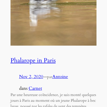
Phalarope in Paris
Nov 2, 2020
—
Antoine
par
dans
Carnet
Par une heureuse coïncidence, je suis monté quelques
jours à Paris au moment où un jeune Phalarope à bec
large, poussé par les rafales de vent des tempêtes