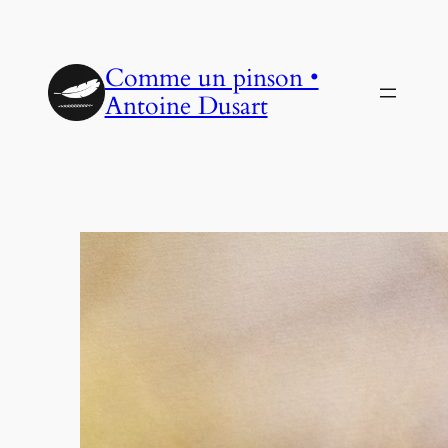
Aller
au
Comme un pinson •
contenu
Antoine Dusart