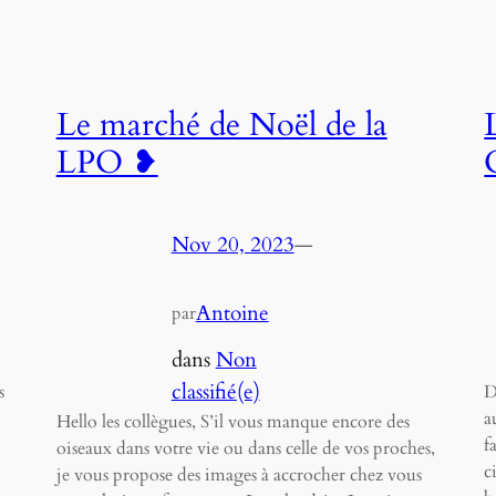
Le marché de Noël de la
LPO ❥
Nov 20, 2023
—
Antoine
par
dans
Non
classifié(e)
s
D
a
Hello les collègues, S’il vous manque encore des
f
oiseaux dans votre vie ou dans celle de vos proches,
c
je vous propose des images à accrocher chez vous