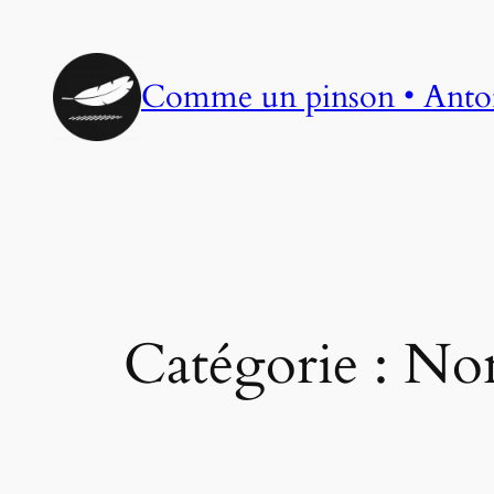
Aller
au
contenu
Comme un pinson • Anto
Catégorie :
Non 