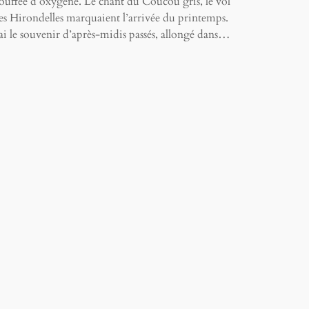
ouffée d’oxygène. Le chant du Coucou gris, le vol
es Hirondelles marquaient l’arrivée du printemps.
’ai le souvenir d’après-midis passés, allongé dans…