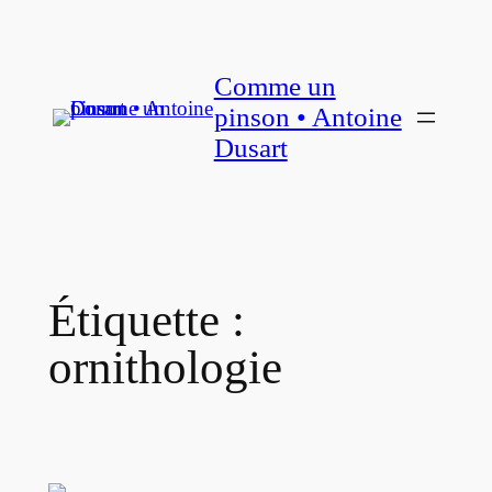
Aller
au
Comme un
contenu
pinson • Antoine
Dusart
Étiquette :
ornithologie