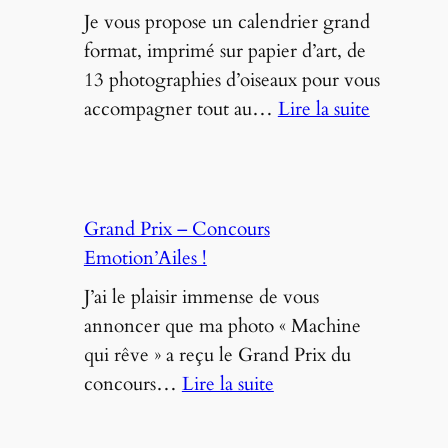
la
Je vous propose un calendrier grand
radio
format, imprimé sur papier d’art, de
!
13 photographies d’oiseaux pour vous
:
accompagner tout au…
Lire la suite
CALEND
2022
Grand Prix – Concours
Emotion’Ailes !
J’ai le plaisir immense de vous
annoncer que ma photo « Machine
qui rêve » a reçu le Grand Prix du
:
concours…
Lire la suite
Grand
Prix