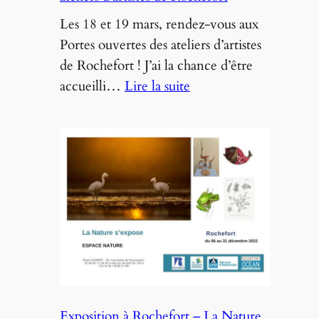
Les 18 et 19 mars, rendez-vous aux
Portes ouvertes des ateliers d’artistes
de Rochefort ! J’ai la chance d’être
:
accueilli…
Lire la suite
Exposition
–
Portes
ouvertes
des
ateliers
d’artistes
de
Rochefort
Exposition à Rochefort – La Nature