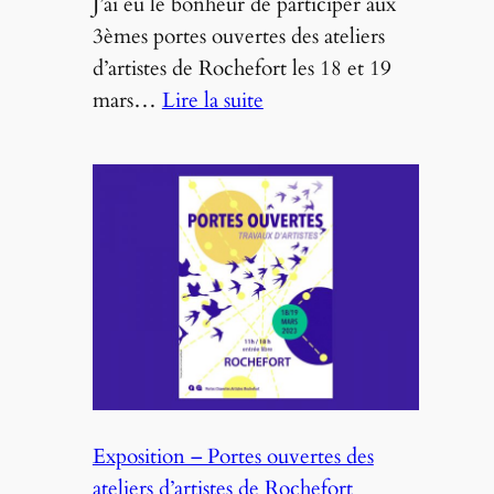
J’ai eu le bonheur de participer aux
3èmes portes ouvertes des ateliers
d’artistes de Rochefort les 18 et 19
:
mars…
Lire la suite
Retour
sur
l’exposition
« La
Chambre
aux
oiseaux »
Exposition – Portes ouvertes des
ateliers d’artistes de Rochefort