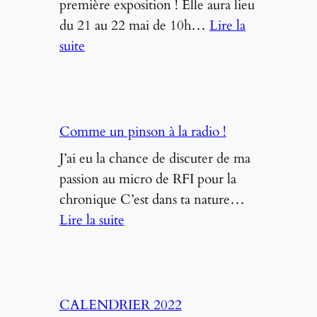
première exposition ! Elle aura lieu
la
du 21 au 22 mai de 10h…
Lire la
Ferme
:
suite
de
Exposition
Brouage
photo
!
« Comme
un
Comme un pinson à la radio !
pinson
J’ai eu la chance de discuter de ma
dans
passion au micro de RFI pour la
le
chronique C’est dans ta nature…
marais »
:
Lire la suite
–
Comme
21-
un
22
pinson
mai
à
CALENDRIER 2022
2022