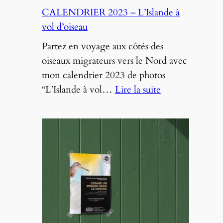
CALENDRIER 2023 – L’Islande à
vol d’oiseau
Partez en voyage aux côtés des
oiseaux migrateurs vers le Nord avec
mon calendrier 2023 de photos
:
“L’Islande à vol…
Lire la suite
CALENDRIE
2023
–
L’Islande
à
vol
d’oiseau