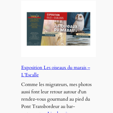
En
pierre
et
en
plumes
–
Sanxay
Exposition Les oiseaux du marais –
L’Escalle
Comme les migrateurs, mes photos
aussi font leur retour autour d‘un
rendez-vous gourmand au pied du
Pont Transbordeur au bar-