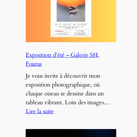
photo
d’oiseau
de
l’année
!
Exposition d’été – Galerie SH,
Fouras
Je vous invite à découvrir mon
exposition photographique, où
chaque oiseau se dessine dans un
tableau vibrant. Loin des images…
:
Lire la suite
Exposition
d’été