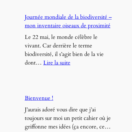
champ
de
Journée mondiale de la biodiversité –
colza
mon inventaire oiseaux de proximité
Le 22 mai, le monde célèbre le
vivant. Car derrière le terme
biodiversité, il s’agit bien de la vie
:
dont…
Lire la suite
Journée
mondiale
de
la
Bienvenue !
biodiversité
J’aurais adoré vous dire que j’ai
–
toujours sur moi un petit cahier où je
mon
griffonne mes idées (ça encore, ce…
inventaire