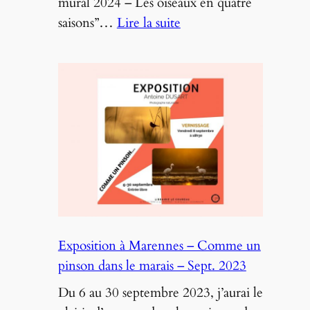
mural 2024 – Les oiseaux en quatre
:
saisons”…
Lire la suite
Les
oiseaux
en
quatre
saisons
Exposition à Marennes – Comme un
pinson dans le marais – Sept. 2023
Du 6 au 30 septembre 2023, j’aurai le