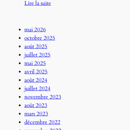
:
Lire la suite
oiseaux
Bienvenue
de
!
proximité
mai 2026
octobre 2025
août 2025
juillet 2025
mai 2025
avril 2025
août 2024
juillet 2024
novembre 2023
août 2023
mars 2023
décembre 2022