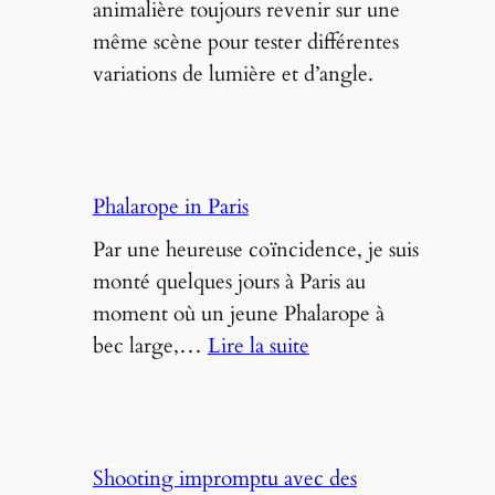
animalière toujours revenir sur une
comment
même scène pour tester différentes
photographier
variations de lumière et d’angle.
les
oiseaux
à
domicile
Phalarope in Paris
Par une heureuse coïncidence, je suis
monté quelques jours à Paris au
moment où un jeune Phalarope à
:
bec large,…
Lire la suite
Phalarope
in
Paris
Shooting impromptu avec des