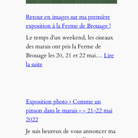
Retour en images sur ma première
exposition à la Ferme de Brouage !
Le temps d’un weekend, les oiseaux
des marais ont pris la Ferme de
Brouage les 20, 21 et 22 mai…
Lire
:
la suite
Retour
en
images
sur
Exposition photo « Comme un
ma
pinson dans le marais » – 21-22 mai
première
2022
exposition
Je suis heureux de vous annoncer ma
à