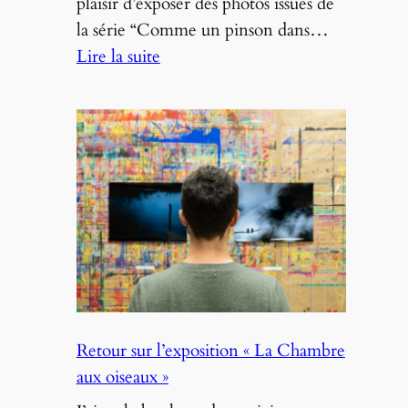
plaisir d’exposer des photos issues de
la série “Comme un pinson dans…
:
Lire la suite
Exposition
à
Marennes
–
Comme
un
pinson
dans
le
marais
–
Retour sur l’exposition « La Chambre
Sept.
aux oiseaux »
2023