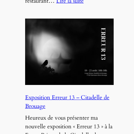
:
restaurant…
Lire la suite
Exposition
Les
oiseaux
du
marais
–
L’Escalle
Exposition Erreur 13 – Citadelle de
Brouage
Heureux de vous présenter ma
nouvelle exposition « Erreur 13 » à la