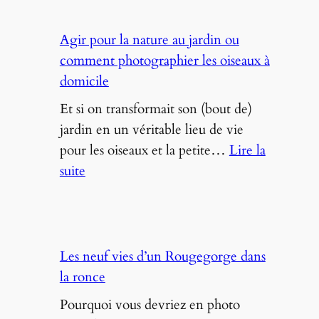
–
Concours
Agir pour la nature au jardin ou
Emotion’Ailes
comment photographier les oiseaux à
!
domicile
Et si on transformait son (bout de)
jardin en un véritable lieu de vie
pour les oiseaux et la petite…
Lire la
:
suite
Agir
pour
la
nature
Les neuf vies d’un Rougegorge dans
au
la ronce
jardin
Pourquoi vous devriez en photo
ou