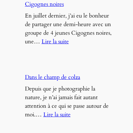
Cigognes noires
En juillet dernier, j’ai eu le bonheur
de partager une demi-heure avec un
groupe de 4 jeunes Cigognes noires,
:
une…
Lire la suite
Shooting
impromptu
avec
des
Dans le champ de colza
Cigognes
Depuis que je photographie la
noires
nature, je n’ai jamais fait autant
attention à ce qui se passe autour de
:
moi.…
Lire la suite
Dans
le